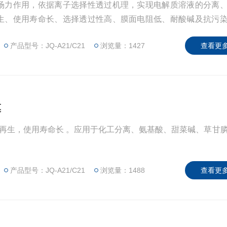
场力作用，依据离子选择性透过机理，实现电解质溶液的分离
生、使用寿命长、选择透过性高、膜面电阻低、耐酸碱及抗污
分离、氨基酸、甜菜碱及糖类提纯等领域，是特种分离工艺中
产品型号：JQ-A21/C21
浏览量：1427
查看更多
膜
用于化工分离、氨基酸、甜菜碱、草甘膦、糖分
产品型号：JQ-A21/C21
浏览量：1488
查看更多