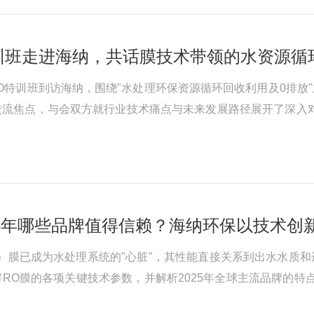
特训班走进海纳，共话膜技术带领的水资源循
期CEO特训班到访海纳，围绕"水处理环保资源循环回收利用及0
交流焦点，与会双方就行业技术痛点与未来发展路径展开了深入
海纳的核心竞争优势。公司通过自主研发与智能生产相结合，以
25年哪些品牌值得信赖？海纳环保以技术创
）膜已成为水处理系统的"心脏"，其性能直接关系到出水水质
RO膜的各项关键技术参数，并解析2025年全球主流品牌的特
心组成部分。其原理是在高于溶液渗透压的作用下，依据其他物