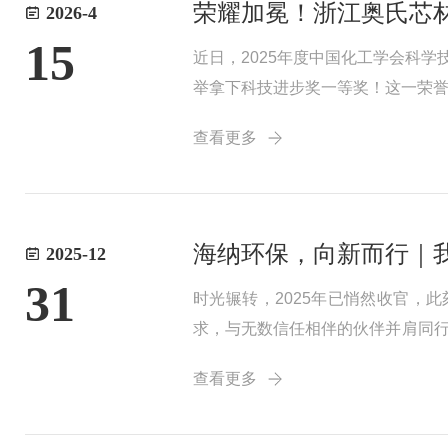
荣耀加冕！浙江奥氏芯材
2026-4
15
近日，2025年度中国化工学会科
举拿下科技进步奖一等奖！这一荣
会科学技术奖，每年评选一次，下
查看更多
的重要标尺。...
海纳环保，向新而行｜我
2025-12
31
时光辗转，2025年已悄然收官
求，与无数信任相伴的伙伴并肩同行
国膜技术力量2025年，我们怀揣
查看更多
动发声、深度参...