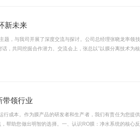
环新未来
排放"主题，与我司开展了深度交流与探讨。公司总经理张晓龙率领
对话，共同挖掘合作潜力。交流会上，张总以"以膜分离技术为
膜材及膜元件的创新为核心，突破技术壁垒，补国内多个*，以
新带领行业
和运行成本。作为膜产品的研发者和生产者，我们有责任为您提
点，帮助您做出明智的选择。一、认识RO膜：净水系统的核心
质不能通过半透膜而将这些物质和水分离开。一台RO膜的性能