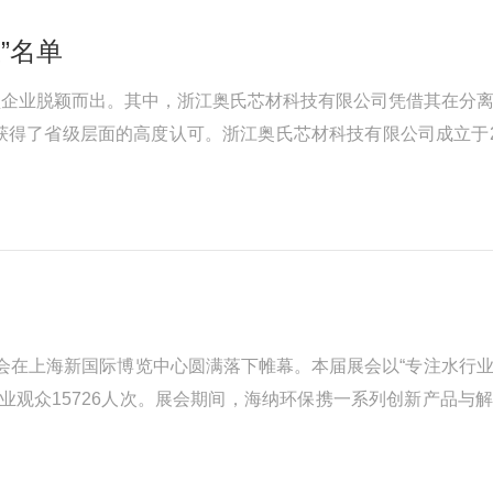
”名单
技型企业脱颖而出。其中，浙江奥氏芯材科技有限公司凭借其在分
得了省级层面的高度认可。浙江奥氏芯材科技有限公司成立于2
离膜材料研发与产业化的高科技企业。公司依托自主核心技术，聚
水技术展览会在上海新国际博览中心圆满落下帷幕。本届展会以“专注水行
专业观众15726人次。展会期间，海纳环保携一系列创新产品与
人流如织，海纳的展台成为众多国际专业买家的必访一...