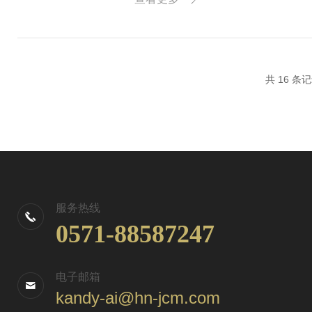
个关键参数决...
共 16 条
服务热线
0571-88587247
电子邮箱
kandy-ai@hn-jcm.com