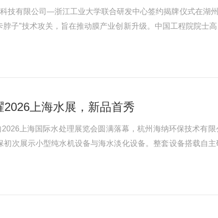
氏芯材科技有限公司—浙江工业大学联合研发中心签约揭牌仪式在
卡脖子”技术攻关，旨在推动膜产业创新升级。中国工程院院士
大学工业技术转化与推广中心副主任关荣发、化学工程学院副院
2026上海水展，新品首秀
2026上海国际水处理展览会圆满落幕，杭州海纳环保技术有
环保初次展示小型纯水机设备与海水淡化设备。整套设备搭载自
艺结构与生产供应链，大幅压缩综合运营成本，兼顾高效治水与