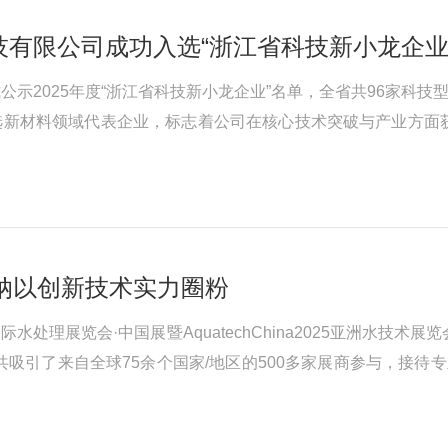
有限公司成功入选“浙江省科技新小龙企业
公示2025年度“浙江省科技新小龙企业”名单，全省共96家科
新材料领域代表企业，标志着公司在核心技术突破与产业方面获
地51亩，总投资2.3亿元，是一家专注于高选择性渗透长效分
：海纳以创新技术实力圈粉
国际水处理展览会·中国展暨AquatechChina2025亚洲
共吸引了来自全球75余个国家/地区的500多家展商参与，接待
的水处理理念，成为全场瞩目的焦点。星光汇聚海纳展位展会现场