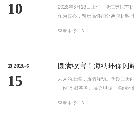
10
2026年6月18日上午，浙江奥
作为核心，聚焦高性能分离膜材料“
局长张国胜等政府领导；浙江工业
查看更多
刘炜等企业...
圆满收官！海纳环保闪耀
2026-6
15
六月的上海，热情涌动。为期三天的
一份“亮眼答卷。展会现场，海纳
使用寿命的升级；同时优化整体工
查看更多
景。同样吸引无数目...