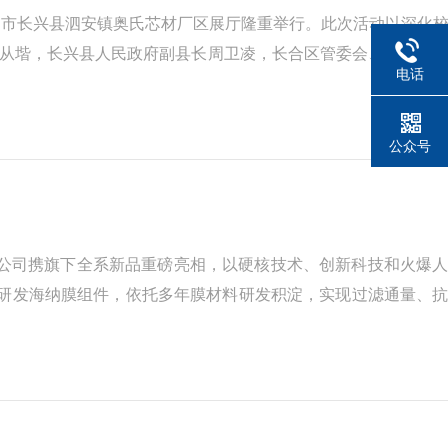
湖州市长兴县泗安镇奥氏芯材厂区展厅隆重举行。此次活动以深化
高从堦，长兴县人民政府副县长周卫凌，长合区管委会、党工委
电话
长林丽利、研究员计艳丽（联合研发中心主任）等校方代表；奥
公众号
限公司携旗下全系新品重磅亮相，以硬核技术、创新科技和火爆
主研发海纳膜组件，依托多年膜材料研发积淀，实现过滤通量、
降本增效两大核心需求，适配工业生产、海岛供水、高盐水质处