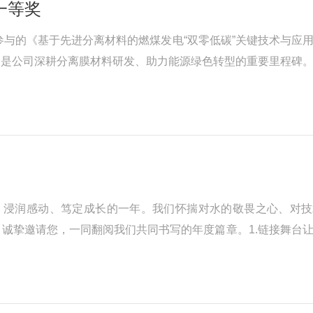
一等奖
参与的《基于先进分离材料的燃煤发电“双零低碳”关键技术与应
更是公司深耕分离膜材料研发、助力能源绿色转型的重要里程碑
彰为化工科技进步做出突出贡献的单位和个人，是衡量化工领域
获、浸润感动、笃定成长的一年。我们怀揣对水的敬畏之心、对
诚挚邀请您，一同翻阅我们共同书写的年度篇章。1.链接舞台
舞台上彰显实力，更以坚定的姿态深耕国际市场，在环保展会的