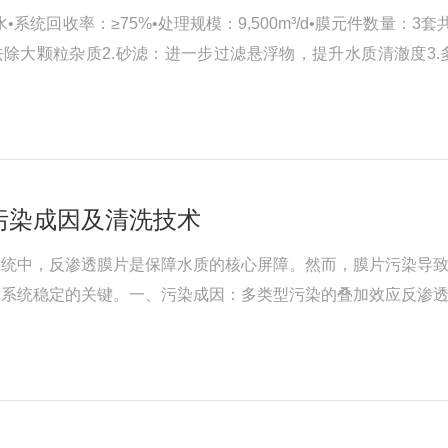
统回收率：≥75%•处理规模：9,500m³/d•膜元件数量：3套
去除大颗粒杂质2.砂滤：进一步过滤悬浮物，提升水质清澈度3
：核心脱盐单元，产出合格补给水；反渗透浓水分为两路：o一路反产
污染成因及清洗技术
系统中，反渗透膜片是保障水质的核心屏障。然而，膜片污染导
障系统稳定的关键。一、污染成因：多类型污染的叠加效应反渗
的必然产物：当进水中钙、镁、硅等离子浓度过高，且系统回收