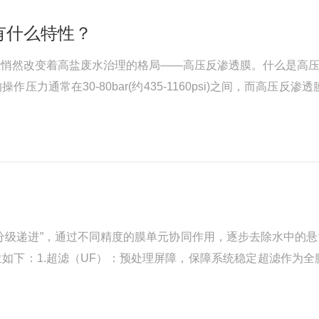
有什么特性？
正悄然改变着高盐废水治理的格局——高压反渗透膜。什么是高
力通常在30-80bar(约435-1160psi)之间，而高压反渗透
度的料液中依然保持优异的分离性能。简单来说，当常规反渗透膜在
分级递进”，通过不同精度的膜单元协同作用，逐步去除水中的
如下：1.超滤（UF）：预处理屏障，保障系统稳定超滤作为全
01~0.1μm的高分子膜（常用聚偏氟乙烯PVDF、聚砜PS材质），