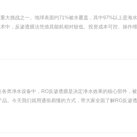
大挑战之一。地球表面约71%被水覆盖，其中97%以上是海
技术中，反渗透膜法凭借其能耗相对较低、投资成本可控、操作
反渗透膜进行系统解析。一、什么是反渗透？从自然渗透说起要
在各类净水设备中，RO反渗透膜是决定净水效果的核心部件，
产品。今天我们就用通俗易懂的方式，带大家全面了解RO反渗
见的现象说起：腌黄瓜时，撒上盐之后，黄瓜里的水分会自己跑