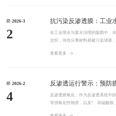
抗污染反渗透膜：工业
2026-3
2
在工业用水与废水治理的版图中，
交织，传统分离材料易被污染堵塞
建起高效、稳定、经济的净化屏障
查看更多
污染设计，实现了精...
反渗透运行警示：预防
2026-2
4
反渗透膜氧化，作为反渗透系统中
等强氧化性物质，以及*、高锰酸根
产水量上升、脱盐率降低。♦调压试
查看更多