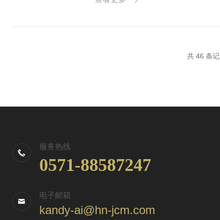
ara染...
共 46 条
服务热线
0571-88587247
电子邮箱
kandy-ai@hn-jcm.com