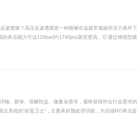
压反渗透膜？高压反渗透膜是一种能够在远超常规操作压力条件
膜的承压能力可达120bar(约1740psi)甚至更高。它通过增强
超高盐度面前“力不从心”时，高压反渗透膜依然...
悬浮物、胶体、溶解性盐、微量杂质等，最终获得符合行业需求
膜法系统的“前置卫士”，主要承担预处理功能，为后续RO单元
在常温、低压（0.1~0.3MPa）条件下，通过物理筛分作用...