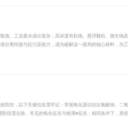
键瓶颈。工业废水成分复杂，高浓度有机物、悬浮颗粒、微生物
凭借分离性能与抗污染能力，成为破解这一困局的核心材料，为
抗污防护的双重突破抗污染反渗透膜的核心价值，源于其独特的
有效防控，以下关键信息需牢记：常规氧化源识别次氯酸钠、二
理阶段需去除。常见的氧化征兆与检测♦征兆：相同条件下，系
化破坏的膜脱盐率异常，不符合正常递增曲线。♦实验室检测：利