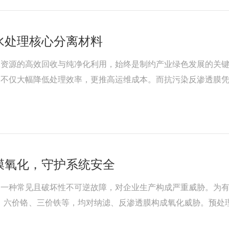
水处理核心分离材料
水资源的高效回收与纯净化利用，始终是制约产业绿色发展的关
，不仅大幅降低处理效率，更推高运维成本。而抗污染反渗透膜
，成为工业水资源循环的核心支撑。一、核心原理：精准分离与
膜氧化，守护系统安全
的一种常见且破坏性不可逆故障，对企业生产构成严重威胁。为
、六价铬、三价铁等，均对纳滤、反渗透膜构成氧化威胁。预处
验：提高进水压力，回收率不变时脱盐率下降。♦探针试验：遭受氧