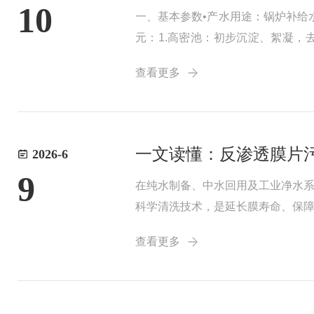
10
一、基本参数•产水用途：锅炉补给水•系
元：1.高密池：初步沉淀、絮凝，
等，预处理保障后续反渗透5.反渗透
查看更多
一文读懂：反渗透膜片
2026-6
9
在纯水制备、中水回用及工业净水
科学清洗技术，是延长膜寿命、保
诱因如下：1.无机结垢：离子浓缩
查看更多
硅酸盐等沉淀。例...