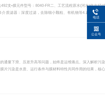
共492支•膜元件型号：8040-FR二、工艺流程原水(河水)依次
.多介质滤器：深度过滤，去除细小颗粒、有机物等4.超滤：截
电话
水软化回用(回收利用)o一路浓水外排(达...
公众号
致的通量下滑、压差升高等问题，始终是运维痛点。深入解析污
透膜片污染是水质、运行条件与膜材料特性共同作用的结果，核
率设置不合理时，浓水侧离子浓度超过溶度积，在膜面形成碳酸