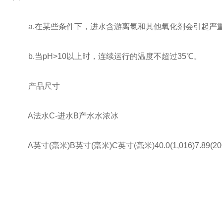
a.在某些条件下，进水含游离氯和其他氧化剂会引起严重
b.当pH>10以上时，连续运行的温度不超过35℃。
产品尺寸
A法水C-进水B产水水浓冰
A英寸(毫米)B英寸(毫米)C英寸(毫米)40.0(1,016)7.89(200)1