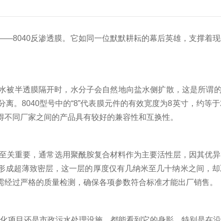
8040反渗透膜。它如同一位默默耕耘的幕后英雄，支撑着现
被半透膜隔开时，水分子会自然地向盐水侧扩散，这是所谓的渗
。8040型号中的“8”代表膜元件的有效宽度为8英寸，约等于2
得不同厂家之间的产品具有较好的兼容性和互换性。
至关重要，通常选用聚酰胺复合材料作为主要活性层，因其优异
形成超薄致密层，这一层的厚度仅有几纳米至几十纳米之间，却
需经过严格的质量检测，确保各项参数符合标准才能出厂销售。
化项目还是市政污水处理设施，都能看到它的身影。特别是在沿