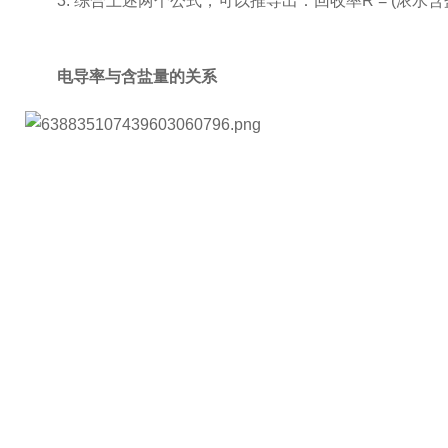
3. 综合上述两个公式，可以推导出：回收率R = (浓水含盐量 
电导率与含盐量的关系